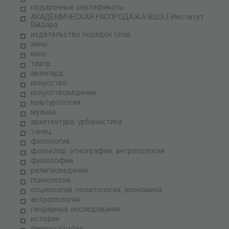
подарочные сертификаты
АКАДЕМИЧЕСКАЯ РАСПРОДАЖА ВШЭ / Институт
Гайдара
издательство порядок слов
зины
кино
театр
авангард
искусство
искусствоведение
культурология
музыка
архитектура, урбанистика
танец
филология
фольклор, этнография, антропология
философия
религиоведение
психология
социология, политология, экономика
антропология
гендерные исследования
история