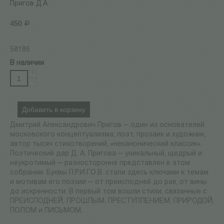
Пригов Д.А.
450
Р
50186
В наличии
+
−
Добавить в корзину
Дмитрий Александрович Пригов — один из основателей
московского концептуализма, поэт, прозаик и художник,
автор тысяч стихотворений, «неканонический классик».
Поэтический дар Д. А. Пригова — уникальный, щедрый и
неукротимый — разносторонне представлен в этом
собрании. Буквы П.Р.И.Г.О.В. стали здесь ключами к темам
и мотивам его поэзии — от преисподней до рая, от вины
до искренности. В первый том вошли стихи, связанные с
ПРЕИСПОДНЕЙ, ПРОШЛЫМ, ПРЕСТУПЛЕНИЕМ, ПРИРОДОЙ,
ПОЛОМ и ПИСЬМОМ.