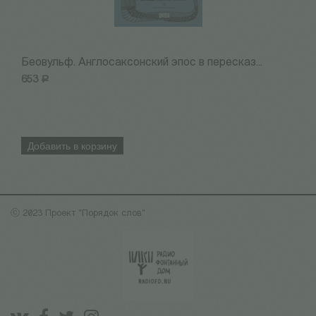
Беовульф. Англосаксонский эпос в пересказ...
Н
653
Р
7
Добавить в корзину
ⓒ 2023 Проект "Порядок слов"