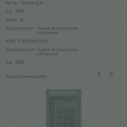
Автор:
Пригов Д.А.
Год:
2020
Город:
М.
Издательство:
Новое литературное
обозрение
ISBN:
9785444811634
Издательство:
Новое литературное
обозрение
Год:
2020
Также рекомендуем:
назад
вперед