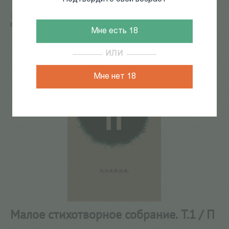
Главная
/
КАТАЛОГ КНИГ
/
поэзия
/
Малое
стихотворное собрание. Т.1 / П
Мне есть 18
272
из
550
ИЛИ
Мне нет 18
Малое стихотворное собрание. Т.1 / П