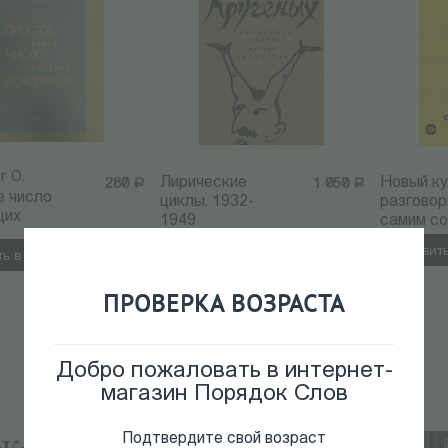
г О.
Лирические
Новый ку
280
Р
1 050
Р
е число
циклы. 1932-
разговор
щих
1949
самим с
Добавить в корзину
Добавить
ь в корзину
ПРОВЕРКА ВОЗРАСТА
Добро пожаловать в интернет-
магазин Порядок Слов
Подтвердите свой возраст