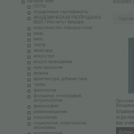
КАТАЛОГ
Каталог книг
ЛОТЫ
подарочные сертификаты
АКАДЕМИЧЕСКАЯ РАСПРОДАЖА
Сортир
ВШЭ / Институт Гайдара
издательство порядок слов
зины
кино
театр
авангард
искусство
искусствоведение
культурология
музыка
архитектура, урбанистика
танец
филология
фольклор, этнография,
антропология
Протоие
Владими
философия
Блажен
религиоведение
егда по
психология
вас и и
социология, политология,
экономика
Добавит
антропология