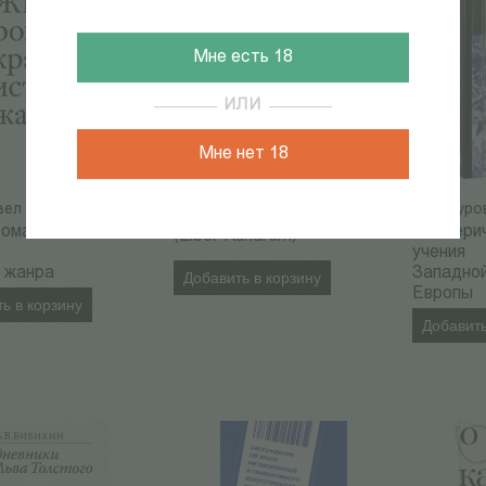
Мне есть 18
ИЛИ
Мне нет 18
вел
Винокуров
Книга рун
1 130
Р
1 024
Р
омана:
Эзотери
(Liber Runarum)
я
учения
 жанра
Западно
Добавить в корзину
Европы
ь в корзину
Добавить