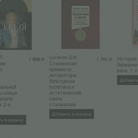
Л.
Цыганов Д.М.
История
1 080
Р
1 755
Р
ние
Сталинская
Германии
Из
премия по
веке. Т. II
и
литературе:
Добавить
й
Культурная
нальной
политика и
ы конца
эстетический
начала
канон
. 2-е
сталинизма
Добавить в корзину
ь в корзину