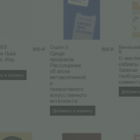
В.В.
Саден Э.
Винницки
843
Р
629
Р
В.
и Льва
Среди
О чем п
о. Изд.
призраков:
кабиасы.
.
Рассуждение
Записки
об эпохе
ь в корзину
свободн
метавселенной
коммент
и
генеративного
Добавить
искусственного
интеллекта
Добавить в корзину