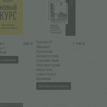
Гудкова В.
рс:
936
Р
1 148
Р
Михаил
ы с
Булгаков,
обой
возмутитель
 в корзину
спокойствия:
Несоветский
писатель
советского
времени
Добавить в корзину