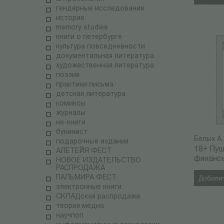
гендерные исследования
история
memory studies
книги о петербурге
культура повседневности
документальная литература
художественная литература
поэзия
практики письма
детская литература
комиксы
журналы
не-книги
букинист
Белых А.
подарочные издания
18+ Пуш
АЛЕТЕЙЯ ФЕСТ
финанс
НОВОЕ ИЗДАТЕЛЬСТВО
РАСПРОДАЖА
ПАЛЬМИРА ФЕСТ
Добавит
электронные книги
СКЛАДская распродажа
теория медиа
научпоп