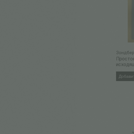
Зондбер
Просто
исходя
Добавит