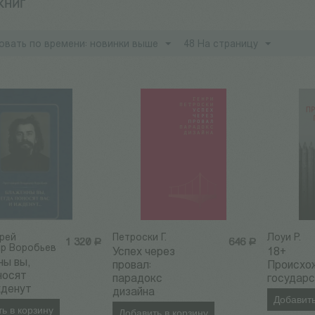
 КНИГ
овать по времени: новинки выше
48 На страницу
рей
Петроски Г.
Лоуи Р.
1 320
Р
646
Р
р Воробьев
Успех через
18+
ны вы,
провал:
Происхо
носят
парадокс
государ
жденут
дизайна
Добавить
ь в корзину
Добавить в корзину