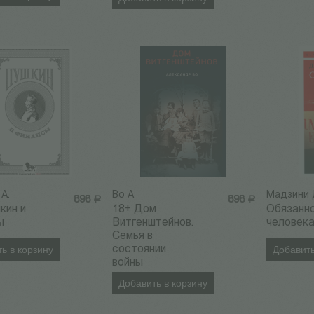
 А.
Во А
Мадзини 
898
Р
898
Р
кин и
18+ Дом
Обязанн
ы
Витгенштейнов.
человек
Семья в
ь в корзину
состоянии
Добавить
войны
Добавить в корзину