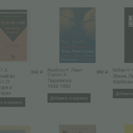
Г. А.
Якобсон Р., Леви-
Вебер Н. 
842
Р
982
Р
Стросс К.
кий во
Жизнь Л
Переписка,
ст. О
Корбюзь
1942-1982
уре и
торах
Добавить
Добавить в корзину
ь в корзину