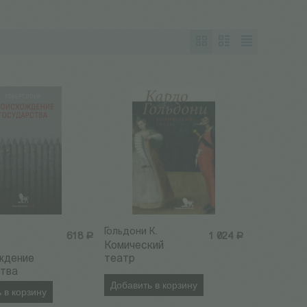
Гольдони К.
618
Р
1 024
Р
Комический
ждение
театр
ства
Добавить в корзину
 в корзину