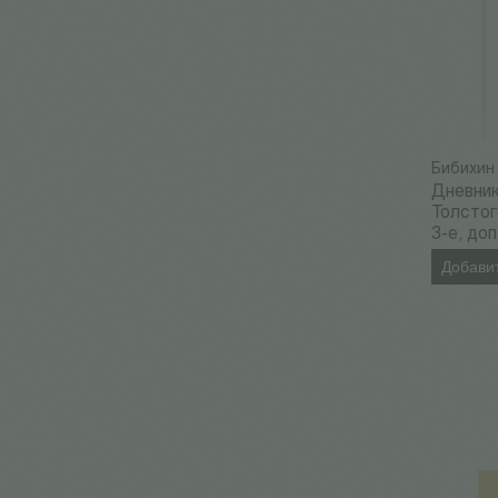
Бибихин 
Дневник
Толстог
3-е, доп
Добавит