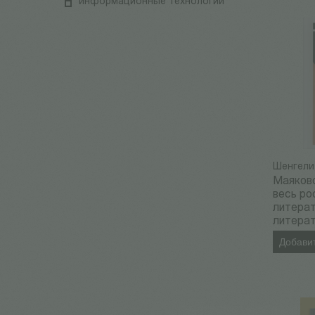
информационные технологии
Шенгели 
Маяковс
весь ро
литерат
литера
Добавит