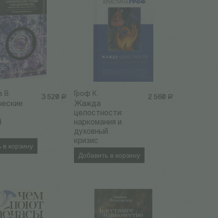
 В.
Гроф К.
3 520
Р
2 560
Р
ческие
Жажда
целостности:
й
наркомания и
духовный
кризис
 в корзину
Добавить в корзину