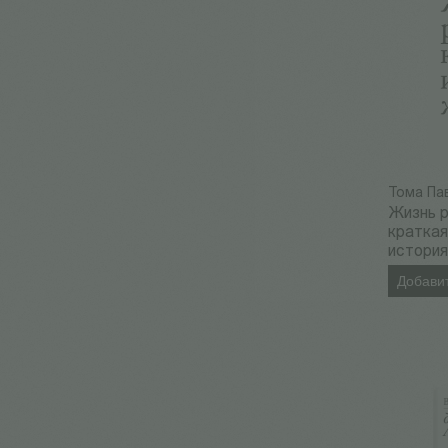
Тома Па
Жизнь р
кратка
история
Добавит