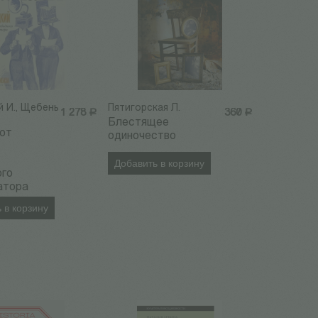
й И., Щебень
Пятигорская Л.
1 278
Р
360
Р
Блестящее
оют
одиночество
Добавить в корзину
ого
атора
 в корзину