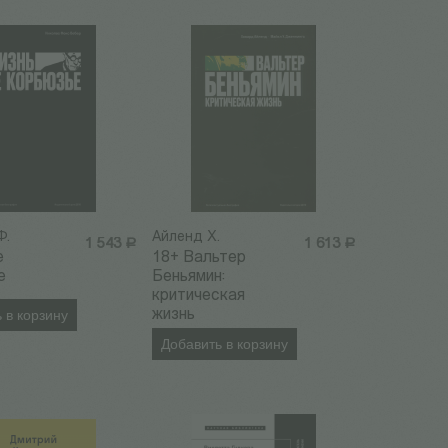
Ф.
Айленд Х.
1 543
Р
1 613
Р
е
18+ Вальтер
е
Беньямин:
критическая
 в корзину
жизнь
Добавить в корзину