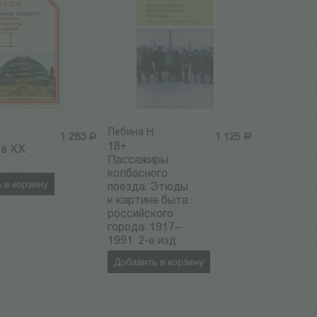
Лебина Н.
1 283
Р
1 125
Р
18+
 в ХХ
Пассажиры
колбасного
 в корзину
поезда: Этюды
к картине быта
российского
города: 1917–
1991. 2-е изд.
Добавить в корзину