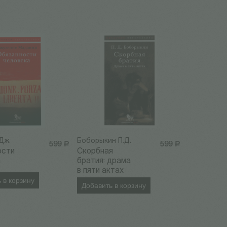
Дж.
Боборыкин П.Д.
599
Р
599
Р
ости
Скорбная
а
братия: драма
в пяти актах
 в корзину
Добавить в корзину