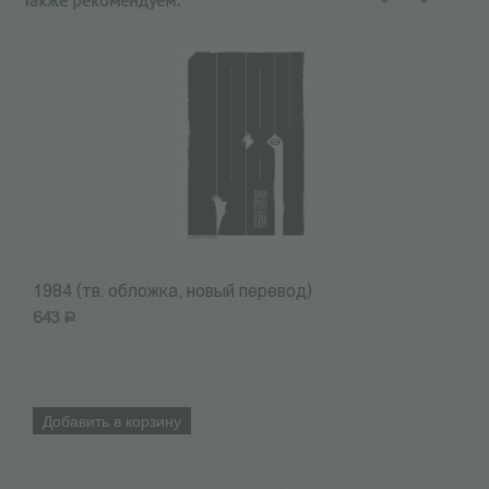
Также рекомендуем:
назад
вперед
1984 (тв. обложка, новый перевод)
Б
643
Р
6
Добавить в корзину