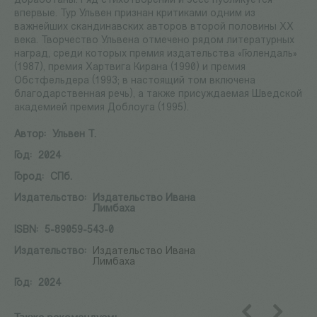
доработаны. Ряд стихотворений и эссе публикуется
впервые. Тур Ульвен признан критиками одним из
важнейших скандинавских авторов второй половины XX
века. Творчество Ульвена отмечено рядом литературных
наград, среди которых премия издательства «Гюлендаль»
(1987), премия Хартвига Кирана (1990) и премия
Обстфельдера (1993; в настоящий том включена
благодарственная речь), а также присуждаемая Шведской
академией премия Доблоуга (1995).
Автор:
Ульвен Т.
Год:
2024
Город:
СПб.
Издательство:
Издательство Ивана
Лимбаха
ISBN:
5-89059-543-0
Издательство:
Издательство Ивана
Лимбаха
Год:
2024