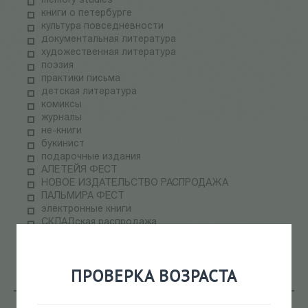
memory studies
книги о петербурге
культура повседневности
документальная литература
художественная литература
поэзия
практики письма
детская литература
комиксы
журналы
не-книги
букинист
подарочные издания
АЛЕТЕЙЯ ФЕСТ
НОВОЕ ИЗДАТЕЛЬСТВО РАСПРОДАЖА
ПАЛЬМИРА ФЕСТ
электронные книги
СКЛАДская распродажа
теория медиа
научпоп
информационные технологии
ПРОВЕРКА ВОЗРАСТА