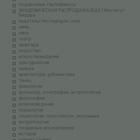
подарочные сертификаты
АКАДЕМИЧЕСКАЯ РАСПРОДАЖА ВШЭ / Институт
Гайдара
издательство порядок слов
зины
кино
театр
авангард
искусство
искусствоведение
культурология
музыка
архитектура, урбанистика
танец
филология
фольклор, этнография, антропология
философия
религиоведение
психология
социология, политология, экономика
антропология
гендерные исследования
история