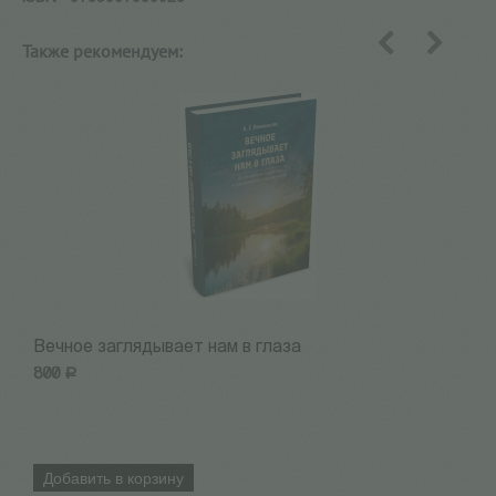
Также рекомендуем:
назад
вперед
Вечное заглядывает нам в глаза
I
800
Р
5
Добавить в корзину