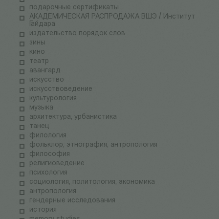
подарочные сертификаты
АКАДЕМИЧЕСКАЯ РАСПРОДАЖА ВШЭ / Институт
Гайдара
издательство порядок слов
зины
кино
театр
авангард
искусство
искусствоведение
культурология
музыка
архитектура, урбанистика
танец
филология
фольклор, этнография, антропология
философия
религиоведение
психология
социология, политология, экономика
антропология
гендерные исследования
история