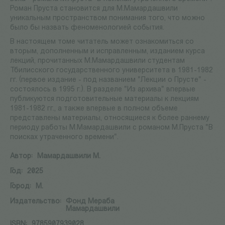
Роман Пруста становится для М.Мамардашвили
уникальным пространством понимания того, что можно
было бы назвать феноменологией события.
В настоящем томе читатель может ознакомиться со
вторым, дополненным и исправленным, изданием курса
лекций, прочитанных М.Мамардашвили студентам
Тбилисского государственного университета в 1981-1982
гг. (первое издание - под названием "Лекции о Прусте" -
состоялось в 1995 г.). В разделе "Из архива" впервые
публикуются подготовительные материалы к лекциям
1981-1982 гг., а также впервые в полном объеме
представлены материалы, относящиеся к более раннему
периоду работы М.Мамардашвили с романом М.Пруста "В
поисках утраченного времени".
Автор:
Мамардашвили М.
Год:
2025
Город:
М.
Издательство:
Фонд Мераба
Мамардашвили
ISBN:
9785907939028