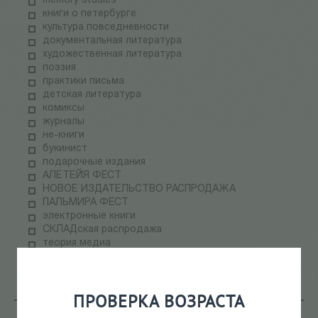
memory studies
книги о петербурге
культура повседневности
документальная литература
художественная литература
поэзия
практики письма
детская литература
комиксы
журналы
не-книги
букинист
подарочные издания
АЛЕТЕЙЯ ФЕСТ
НОВОЕ ИЗДАТЕЛЬСТВО РАСПРОДАЖА
ПАЛЬМИРА ФЕСТ
электронные книги
СКЛАДская распродажа
теория медиа
научпоп
информационные технологии
ПРОВЕРКА ВОЗРАСТА