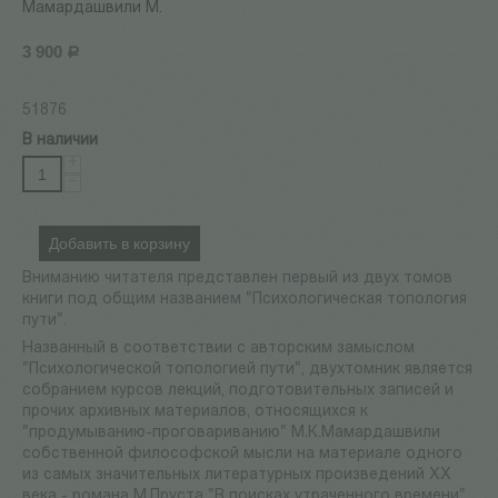
Мамардашвили М.
3 900
Р
51876
В наличии
+
−
Добавить в корзину
Вниманию читателя представлен первый из двух томов
книги под общим названием "Психологическая топология
пути".
Названный в соответствии с авторским замыслом
"Психологической топологией пути", двухтомник является
собранием курсов лекций, подготовительных записей и
прочих архивных материалов, относящихся к
"продумыванию-проговариванию" М.К.Мамардашвили
собственной философской мысли на материале одного
из самых значительных литературных произведений XX
века - романа М.Пруста "В поисках утраченного времени".